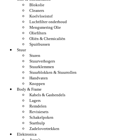
Blokolie
Cleaners
Koelvloeistof
Luchtfilter onderhoud
Mengsmering Olie
Oliefilters
Oliën & Chemicaliën
Spuitbussen
Stuur
Sturen
Stuurverhogers
Stuurklemmen
Stuurblokken & Stuurrollen
Handvaten
Knoppen
Body & Frame
Kabels & Gashendels
Lagers
Remdelen
Revisiesets
Schakelpoken
Starthulp
Zadelovertrekken
Elektronica
Accu’s