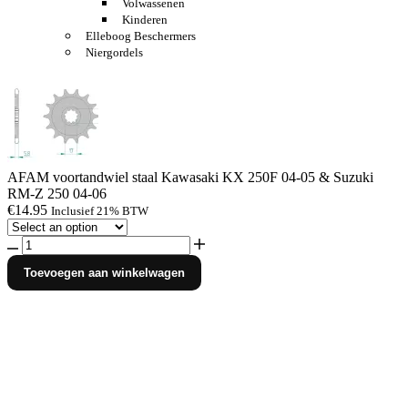
Volwassenen
Kinderen
Elleboog Beschermers
Niergordels
AFAM voortandwiel staal Kawasaki KX 250F 04-05 & Suzuki
RM-Z 250 04-06
€
14.95
Inclusief 21% BTW
AFAM
voortandwiel
Toevoegen aan winkelwagen
staal
Kawasaki
KX
250F
04-
05
&
Suzuki
RM-