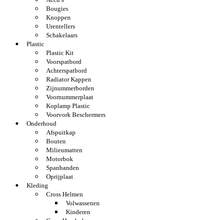
Bougies
Knoppen
Urentellers
Schakelaars
Plastic
Plastic Kit
Voorspatbord
Achterspatbord
Radiator Kappen
Zijnummerborden
Voornummerplaat
Koplamp Plastic
Voorvork Beschermers
Onderhoud
Afspuitkap
Bouten
Milieumatten
Motorbok
Spanbanden
Oprijplaat
Kleding
Cross Helmen
Volwassenen
Kinderen