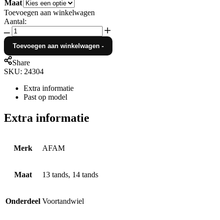
Maat
Toevoegen aan winkelwagen
Aantal:
AFAM
voortandwiel
Toevoegen aan winkelwagen
-
staal
Kawasaki
Share
KX
SKU:
24304
250F
04-
Extra informatie
05
Past op model
&
Suzuki
Extra informatie
RM-
Z
250
04-
Merk
AFAM
06
hoeveelheid
Maat
13 tands
,
14 tands
Onderdeel
Voortandwiel