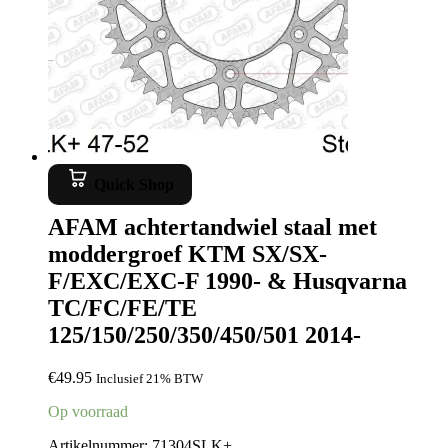
Quick Shop
AFAM achtertandwiel staal met
moddergroef KTM SX/SX-
F/EXC/EXC-F 1990- & Husqvarna
TC/FC/FE/TE
125/150/250/350/450/501 2014-
€
49.95
Inclusief 21% BTW
Op voorraad
Artikelnummer: 71304SLK+