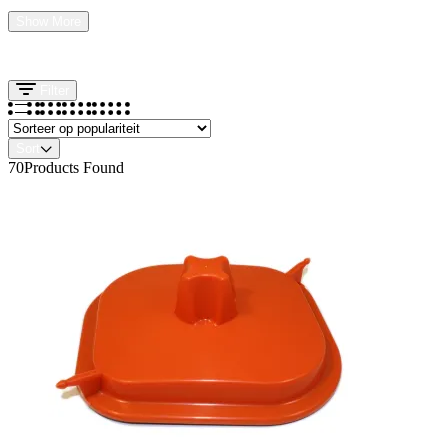
Show More
Filter
Sort
70
Products Found