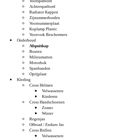
Voorspatbord
Achterspatbord
Radiator Kappen
Zijnummerborden
Voornummerplaat
Koplamp Plastic
Voorvork Beschermers
Onderhoud
Afspuitkap
Bouten
Milieumatten
Motorbok
Spanbanden
Oprijplaat
Kleding
Cross Helmen
Volwassenen
Kinderen
Cross Handschoenen
Zomer
Winter
Regenjas
Offroad / Enduro Jas
Cross Brillen
Volwassenen