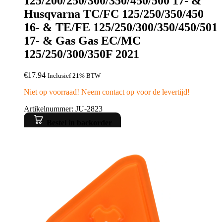
125/200/250/300/350/450/500 17- &
Husqvarna TC/FC 125/250/350/450
16- & TE/FE 125/250/300/350/450/501
17- & Gas Gas EC/MC
125/250/300/350F 2021
€
17.94
Inclusief 21% BTW
Niet op voorraad! Neem contact op voor de levertijd!
Artikelnummer: JU-2823
Bestel in backorder