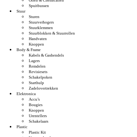
Oliën & Chemicaliën
Spuitbussen
Stuur
Sturen
Stuurverhogers
Stuurklemmen
Stuurblokken & Stuurrollen
Handvaten
Knoppen
Body & Frame
Kabels & Gashendels
Lagers
Remdelen
Revisiesets
Schakelpoken
Starthulp
Zadelovertrekken
Elektronica
Accu’s
Bougies
Knoppen
Urentellers
Schakelaars
Plastic
Plastic Kit