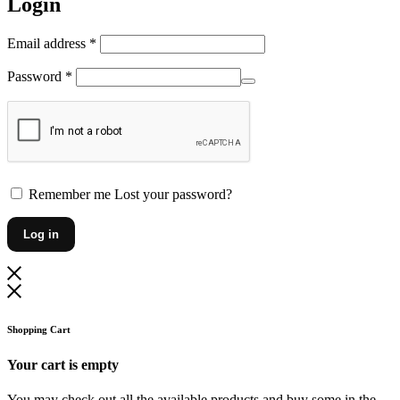
Login
Vereist
Email address
*
Vereist
Password
*
Remember me
Lost your password?
Log in
Shopping Cart
Your cart is empty
You may check out all the available products and buy some in the