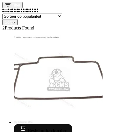
Filter
Sort
2
Products Found
Bestel in backorder