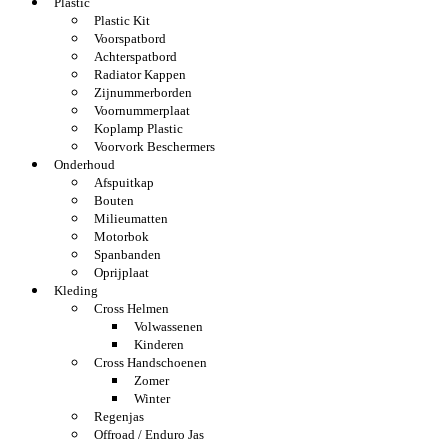
Plastic
Plastic Kit
Voorspatbord
Achterspatbord
Radiator Kappen
Zijnummerborden
Voornummerplaat
Koplamp Plastic
Voorvork Beschermers
Onderhoud
Afspuitkap
Bouten
Milieumatten
Motorbok
Spanbanden
Oprijplaat
Kleding
Cross Helmen
Volwassenen
Kinderen
Cross Handschoenen
Zomer
Winter
Regenjas
Offroad / Enduro Jas