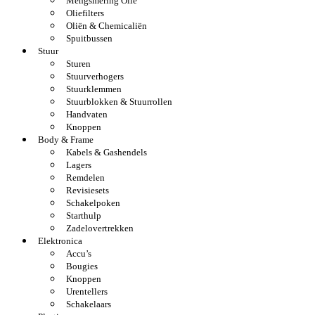
Mengsmering Olie
Oliefilters
Oliën & Chemicaliën
Spuitbussen
Stuur
Sturen
Stuurverhogers
Stuurklemmen
Stuurblokken & Stuurrollen
Handvaten
Knoppen
Body & Frame
Kabels & Gashendels
Lagers
Remdelen
Revisiesets
Schakelpoken
Starthulp
Zadelovertrekken
Elektronica
Accu’s
Bougies
Knoppen
Urentellers
Schakelaars