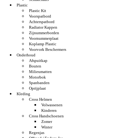
Plastic
Plastic Kit
Voorspatbord
Achterspatbord
Radiator Kappen
Zijnummerborden
Voornummerplaat
Koplamp Plastic
Voorvork Beschermers
Onderhoud
Afspuitkap
Bouten
Milieumatten
Motorbok
Spanbanden
Oprijplaat
Kleding
Cross Helmen
Volwassenen
Kinderen
Cross Handschoenen
Zomer
Winter
Regenjas