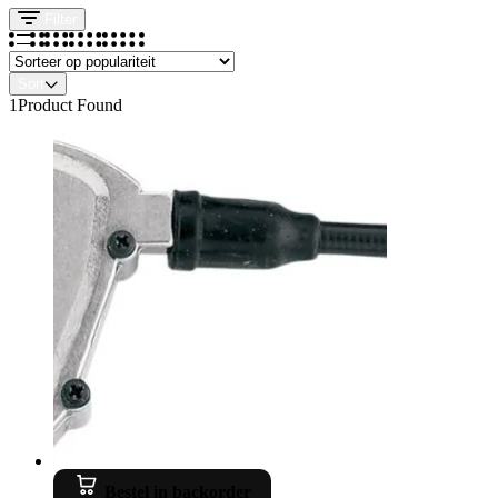
Filter
Sort
1
Product Found
Bestel in backorder