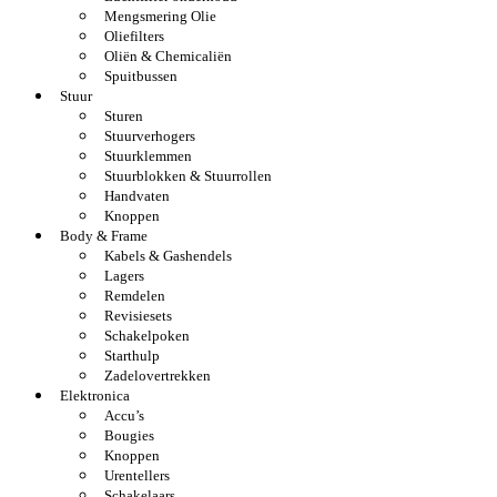
Mengsmering Olie
Oliefilters
Oliën & Chemicaliën
Spuitbussen
Stuur
Sturen
Stuurverhogers
Stuurklemmen
Stuurblokken & Stuurrollen
Handvaten
Knoppen
Body & Frame
Kabels & Gashendels
Lagers
Remdelen
Revisiesets
Schakelpoken
Starthulp
Zadelovertrekken
Elektronica
Accu’s
Bougies
Knoppen
Urentellers
Schakelaars