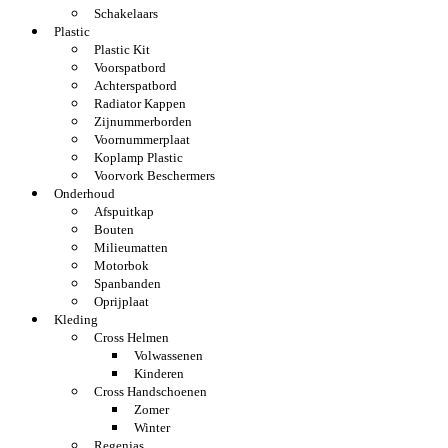
Schakelaars
Plastic
Plastic Kit
Voorspatbord
Achterspatbord
Radiator Kappen
Zijnummerborden
Voornummerplaat
Koplamp Plastic
Voorvork Beschermers
Onderhoud
Afspuitkap
Bouten
Milieumatten
Motorbok
Spanbanden
Oprijplaat
Kleding
Cross Helmen
Volwassenen
Kinderen
Cross Handschoenen
Zomer
Winter
Regenjas