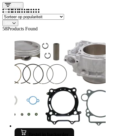
Filter
Sort
58
Products Found
Bestel in backorder