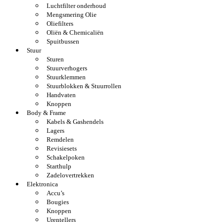
Luchtfilter onderhoud
Mengsmering Olie
Oliefilters
Oliën & Chemicaliën
Spuitbussen
Stuur
Sturen
Stuurverhogers
Stuurklemmen
Stuurblokken & Stuurrollen
Handvaten
Knoppen
Body & Frame
Kabels & Gashendels
Lagers
Remdelen
Revisiesets
Schakelpoken
Starthulp
Zadelovertrekken
Elektronica
Accu’s
Bougies
Knoppen
Urentellers