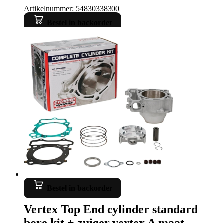
Artikelnummer: 54830338300
Bestel in backorder
Bestel in backorder
Vertex Top End cylinder standard
bore kit + zuiger vertex A maat